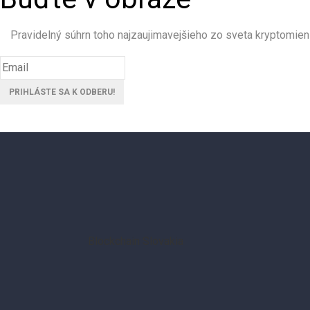
Pravidelný súhrn toho najzaujimavejšieho zo sveta kryptomien
Blockchain Slovakia