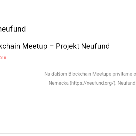
neufund
kchain Meetup – Projekt Neufund
2018
Na ďalšom Blockchain Meetupe privítame op
Nemecka (https://neufund.org/). Neufund