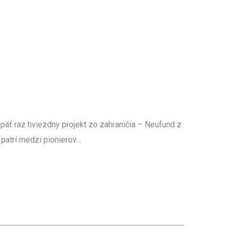
äť raz hviezdny projekt zo zahraničia – Neufund z
 patrí medzi pionierov…