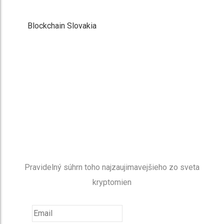
Blockchain Slovakia
NEWSLETTER
Buďte v obraze
Pravidelný súhrn toho najzaujimavejšieho zo sveta
kryptomien