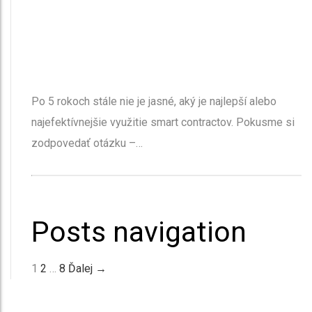
Po 5 rokoch stále nie je jasné, aký je najlepší alebo
najefektívnejšie využitie smart contractov. Pokusme si
zodpovedať otázku –…
Posts navigation
1
2
…
8
Ďalej →