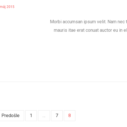
 máj 2015
Morbi accumsan ipsum velit. Nam nec te
mauris itae erat conuat auctor eu in el
 Predošle
1
…
7
8