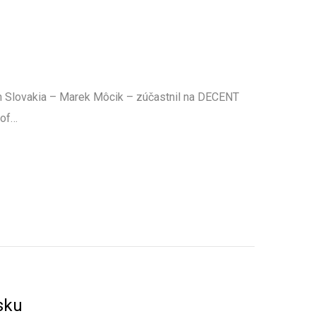
in Slovakia – Marek Môcik – zúčastnil na DECENT
 of…
sku