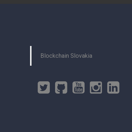
t
i
o
n
Blockchain Slovakia