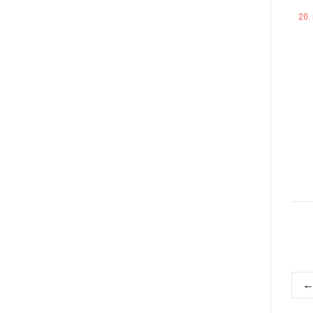
20.
P
←