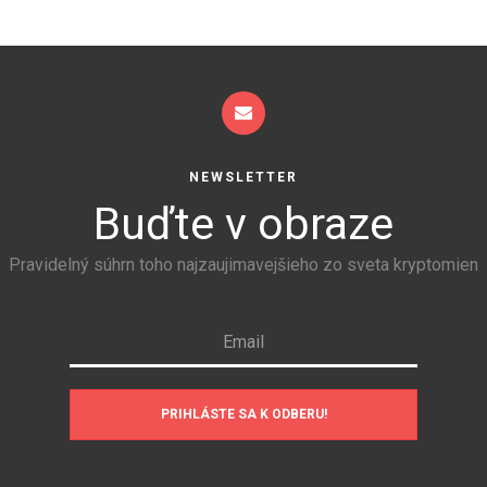
NEWSLETTER
Buďte v obraze
Pravidelný súhrn toho najzaujimavejšieho zo sveta kryptomien