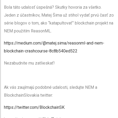
Bola táto udalosť úspešná? Skutky hovoria za všetko.
Jeden z účastníkov, Matej Šima už stihol vydať prvú časť zo
série blogov o tom, ako “katapultovať” blockchain projekt na
NEM použitím ReasonML.
https://medium.com/@matej.sima/reasonml-and-nem-
blockchain-crashcourse-8c8b540ed522
Nezabudnite mu zatlieskať!
Ak vás zaujímajú podobné udalosti, sledujte NEM a
BlockchainSlovakia twitter:
https://twitter.com/BlockchainSK