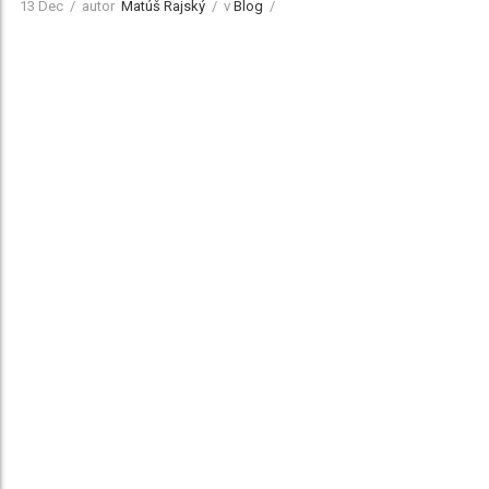
13
Dec
/
autor
Matúš Rajský
/
v
Blog
/