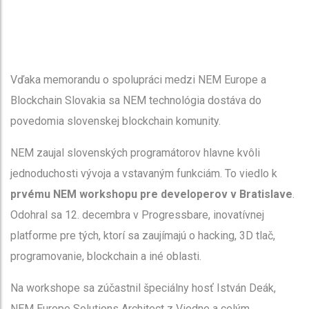
Vďaka memorandu o spolupráci medzi NEM Europe a
Blockchain Slovakia sa NEM technológia dostáva do
povedomia slovenskej blockchain komunity.
NEM zaujal slovenských programátorov hlavne kvôli
jednoduchosti vývoja a vstavaným funkciám. To viedlo k
prvému NEM workshopu pre developerov v Bratislave
.
Odohral sa 12. decembra v Progressbare, inovatívnej
platforme pre tých, ktorí sa zaujímajú o hacking, 3D tlač,
programovanie, blockchain a iné oblasti.
Na workshope sa zúčastnil špeciálny hosť István Deák,
NEM Europe Solutions Architect z Viedne a celým