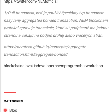
https://twitter.com/NEMofficial
1/Pull transakcia, keď j
e použitý špeciálny typ transakcie,
nazývaný aggregated bonded transaction. NEM blockchain
protokol spravuje transakcie, ktoré sú podpísané iba jednou
stranou a čakajú na podpis druhej alebo viacerých strán.
https://nemtech.github.io/concepts/aggregate-
transaction.html#aggregate-bonded
blockchainslovakia
developers
nem
progressbar
workshop
CATEGORIES
Blog