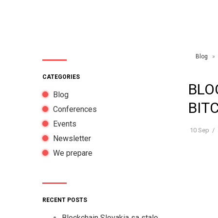
Blog
» B
CATEGORIES
BLO
Blog
BIT
Conferences
Events
10
Sep
/
Newsletter
We prepare
RECENT POSTS
Blockchain Slovakia sa stalo