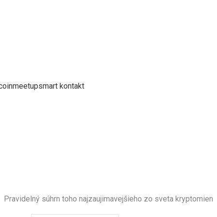
coin
meetup
smart kontakt
NEWSLETTER
Buďte v obraze
Pravidelný súhrn toho najzaujimavejšieho zo sveta kryptomien