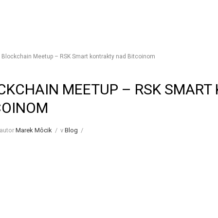
lockchain Meetup – RSK Smart kontrakty nad Bitcoinom
CKCHAIN MEETUP – RSK SMART
COINOM
autor
Marek Môcik
/
v
Blog
/