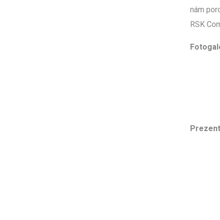
nám poro
RSK Com
Fotogal
Prezent